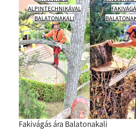
ALPINTECHNIKÁVAL
FAKIVÁG
BALATONAKALI
BALATONAK
Fakivágás ára Balatonakali