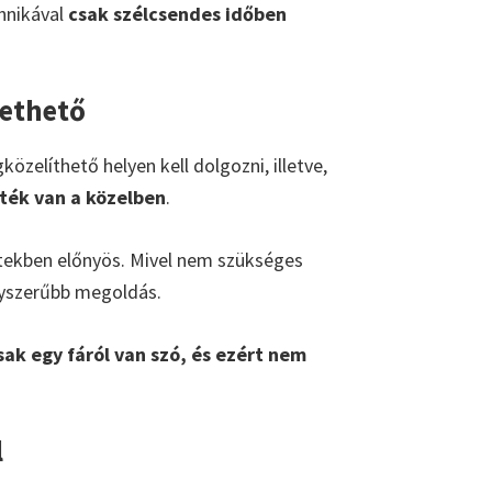
chnikával
csak szélcsendes időben
vethető
zelíthető helyen kell dolgozni, illetve,
eték van a közelben
.
ztekben előnyös. Mivel nem szükséges
gyszerűbb megoldás.
ak egy fáról van szó, és ezért nem
l