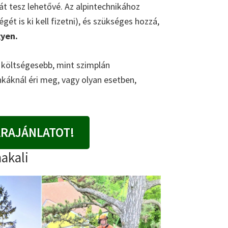
 tesz lehetővé. Az alpintechnikához
gét is ki kell fizetni), és szükséges hozzá,
gyen.
l költségesebb, mint szimplán
nkáknál éri meg, vagy olyan esetben,
ÁRAJÁNLATOT!
akali