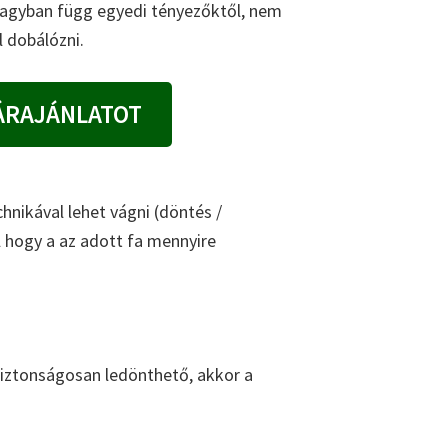
 nagyban függ egyedi tényezőktől, nem
 dobálózni.
ÁRAJÁNLATOT
hnikával lehet vágni (döntés /
l hogy a az adott fa mennyire
 biztonságosan ledönthető, akkor a