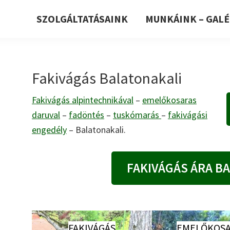
SZOLGÁLTATÁSAINK
MUNKÁINK – GALÉ
Fakivágás Balatonakali
Fakivágás alpintechnikával
–
emelőkosaras
daruval
–
fadöntés
–
tuskómarás
–
fakivágási
engedély
– Balatonakali.
FAKIVÁGÁS ÁRA B
FAKIVÁGÁS
EMELŐKOSA