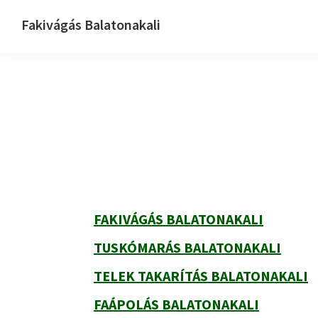
Ugrás
Skip
Ugrás
Fakivágás Balatonakali
az
to
az
Fakivagas
elsődleges
main
elsődleges
Balatonakali
navigációhoz
content
oldalsávhoz
Elsődleges
oldalsáv
FAKIVÁGÁS BALATONAKALI
TUSKÓMARÁS BALATONAKALI
TELEK TAKARÍTÁS BALATONAKALI
FAÁPOLÁS BALATONAKALI