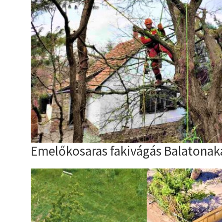
Emelőkosaras fakivágás Balatonaka