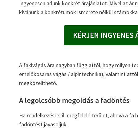
Ingyenesen adunk konkrét árajánlatot. Mivel az ár
kívánunk a konkrétumok ismerete nélkül számokkal
KÉRJEN INGYENES 
A fakivágás ára nagyban függ attól, hogy milyen tec
emelőkosaras vágás / alpintechnika), valamint attó
megközelíthető.
A legolcsóbb megoldás a fadöntés
Ha rendelkezésre áll megfelelő terület, ahova a fa
fadöntést javasoljuk.