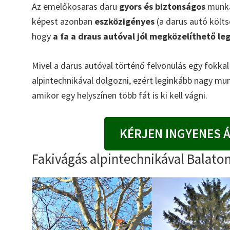
Az emelőkosaras daru
gyors és biztonságos
munkát
képest azonban
eszközigényes
(a darus autó költsé
hogy
a fa a draus autóval jól megközelíthető le
Mivel a darus autóval történő felvonulás egy fokka
alpintechnikával dolgozni, ezért leginkább nagy mu
amikor egy helyszínen több fát is ki kell vágni.
KÉRJEN INGYENES 
Fakivágás alpintechnikával Balaton