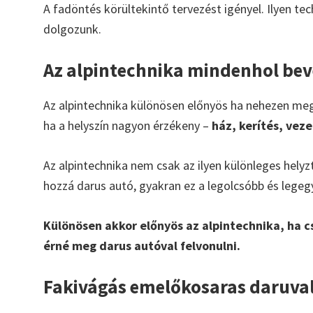
A fadöntés körültekintő tervezést igényel. Ilyen te
dolgozunk.
Az alpintechnika mindenhol be
Az alpintechnika különösen előnyös ha nehezen megkö
ha a helyszín nagyon érzékeny –
ház, kerítés, vez
Az alpintechnika nem csak az ilyen különleges hely
hozzá darus autó, gyakran ez a legolcsóbb és lege
Különösen akkor előnyös az alpintechnika, ha cs
érné meg darus autóval felvonulni.
Fakivágás emelőkosaras daruva